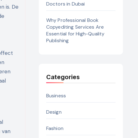
Doctors in Dubai
n is. De
de
Why Professional Book
Copyediting Services Are
Essential for High-Quality
Publishing
effect
en
teren
Categories
aal
Business
Design
al
Fashion
u van