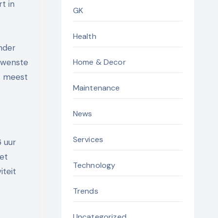
t in
GK
Health
nder
ewenste
Home & Decor
t meest
Maintenance
News
Services
6 uur
iet
Technology
teit
Trends
Uncategorized