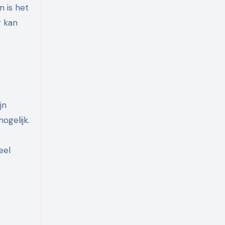
 is het
g kan
jn
ogelijk.
eel