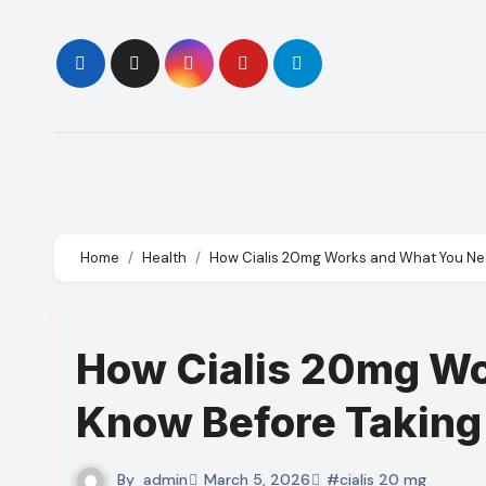
Skip
to
content
Home
Health
How Cialis 20mg Works and What You Nee
How Cialis 20mg Wo
Know Before Taking 
By
admin
March 5, 2026
#cialis 20 mg