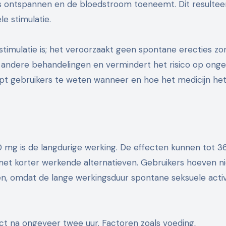
is ontspannen en de bloedstroom toeneemt. Dit resulteer
le stimulatie.
stimulatie is; het veroorzaakt geen spontane erecties zo
e andere behandelingen en vermindert het risico op ong
lpt gebruikers te weten wanneer en hoe het medicijn he
0 mg is de langdurige werking. De effecten kunnen tot 3
ng met korter werkende alternatieven. Gebruikers hoeven n
n, omdat de lange werkingsduur spontane seksuele activi
ect na ongeveer twee uur. Factoren zoals voeding,