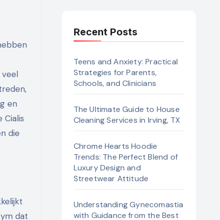
Recent Posts
Teens and Anxiety: Practical
Strategies for Parents,
 veel
Schools, and Clinicians
treden,
ng en
The Ultimate Guide to House
 Cialis
Cleaning Services in Irving, TX
n die
Chrome Hearts Hoodie
Trends: The Perfect Blend of
Luxury Design and
Streetwear Attitude
elijkt
Understanding Gynecomastia
with Guidance from the Best
zym dat