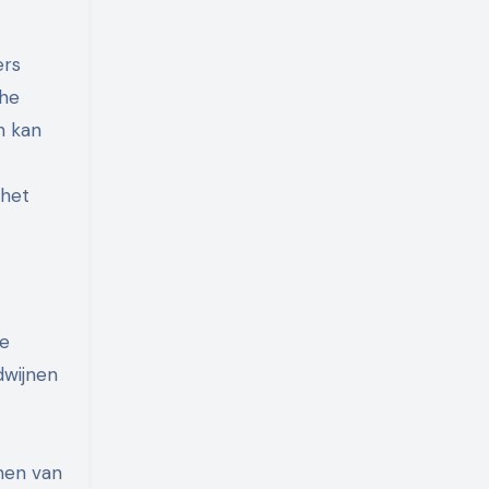
ers
che
n kan
 het
de
dwijnen
men van