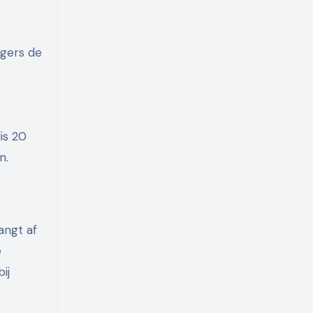
agers de
is 20
n.
angt af
e
ij