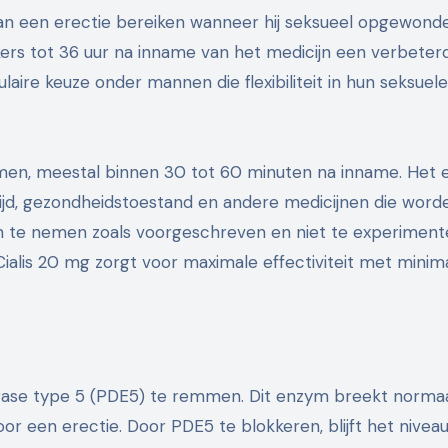
n een erectie bereiken wanneer hij seksueel opgewonde
ikers tot 36 uur na inname van het medicijn een verbeter
aire keuze onder mannen die flexibiliteit in hun seksuele
men, meestal binnen 30 tot 60 minuten na inname. Het 
ftijd, gezondheidstoestand en andere medicijnen die word
ijn te nemen zoals voorgeschreven en niet te experimen
Cialis 20 mg zorgt voor maximale effectiviteit met minim
erase type 5 (PDE5) te remmen. Dit enzym breekt norma
or een erectie. Door PDE5 te blokkeren, blijft het nivea