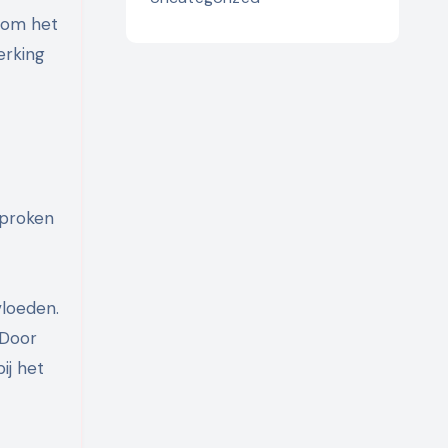
 om het
erking
sproken
vloeden.
 Door
ij het