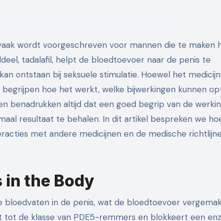
el, tadalafil, helpt de bloedtoevoer naar de penis te
an ontstaan bij seksuele stimulatie. Hoewel het medicijn
rs begrijpen hoe het werkt, welke bijwerkingen kunnen op
en benadrukken altijd dat een goed begrip van de werki
maal resultaat te behalen. In dit artikel bespreken we hoe
eracties met andere medicijnen en de medische richtlijne
 in the Body
bloedvaten in de penis, wat de bloedtoevoer vergemakk
oort tot de klasse van PDE5-remmers en blokkeert een en