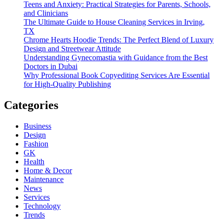
Teens and Anxiety: Practical Strategies for Parents, Schools,
and Clinicians
The Ultimate Guide to House Cleaning Services in Irving,
TX
Chrome Hearts Hoodie Trends: The Perfect Blend of Luxury
Design and Streetwear Attitude
Understanding Gynecomastia with Guidance from the Best
Doctors in Dubai
Why Professional Book Copyediting Services Are Essential
for High-Quality Publishing
Categories
Business
Design
Fashion
GK
Health
Home & Decor
Maintenance
News
Services
Technology
Trends