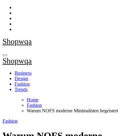
Skip
to
content
Shopwqa
Shopwqa
Business
Design
Fashion
Trends
Home
Fashion
Warum NOFS moderne Minimalisten begeistert
Fashion
Warum NOFS moderne