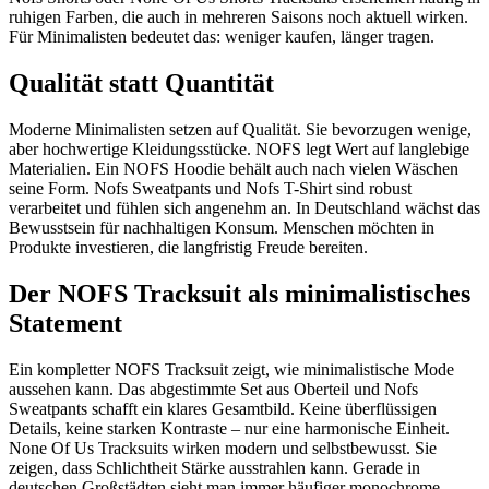
ruhigen Farben, die auch in mehreren Saisons noch aktuell wirken.
Für Minimalisten bedeutet das: weniger kaufen, länger tragen.
Qualität statt Quantität
Moderne Minimalisten setzen auf Qualität. Sie bevorzugen wenige,
aber hochwertige Kleidungsstücke. NOFS legt Wert auf langlebige
Materialien. Ein NOFS Hoodie behält auch nach vielen Wäschen
seine Form. Nofs Sweatpants und Nofs T-Shirt sind robust
verarbeitet und fühlen sich angenehm an. In Deutschland wächst das
Bewusstsein für nachhaltigen Konsum. Menschen möchten in
Produkte investieren, die langfristig Freude bereiten.
Der NOFS Tracksuit als minimalistisches
Statement
Ein kompletter NOFS Tracksuit zeigt, wie minimalistische Mode
aussehen kann. Das abgestimmte Set aus Oberteil und Nofs
Sweatpants schafft ein klares Gesamtbild. Keine überflüssigen
Details, keine starken Kontraste – nur eine harmonische Einheit.
None Of Us Tracksuits wirken modern und selbstbewusst. Sie
zeigen, dass Schlichtheit Stärke ausstrahlen kann. Gerade in
deutschen Großstädten sieht man immer häufiger monochrome