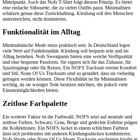
Mittelpunkt. Auch das Nofs T-Shirt folgt diesem Prinzip. Es bietet
eine einfache Silhouette, die zu vielen Outfits passt. Minimalisten
schätzen genau diese Zurückhaltung. Kleidung soll den Menschen
unterstreichen, nicht dominieren.
Funktionalität im Alltag
Minimalistische Mode muss praktisch sein. In Deutschland legen
viele Wert auf Funktionalität. Kleidung soll bequem sein und im
Alltag bestehen. Nofs Sweatpants bieten eine weiche Stoffqualität
und eine bequeme Passform. Sie eignen sich für das Zuhause, für
Spaziergänge oder für Reisen. Ein NOFS Tracksuit vereint Komfort
und Stil. None Of Us Tracksuits sind so gestaltet, dass sie vielseitig
getragen werden können. Diese Flexibilität ist für Minimalisten
wichtig, da sie weniger Teile besitzen möchten, die jedoch viele
Einsatzmöglichkeiten bieten.
Zeitlose Farbpalette
Ein weiterer Faktor ist die Farbwahl. NOFS setzt auf neutrale und
zeitlose Farben. Schwarz, Grau, Beige und gedeckte Erdtöne prägen
die Kollektionen. Ein NOFS Jacket in einem schlichten Farbton
lässt sich problemlos mit anderen Kleidungsstücken kombinieren.
Nofs Shorts oder None Of Us Shorts Tracksuits erscheinen häufig in