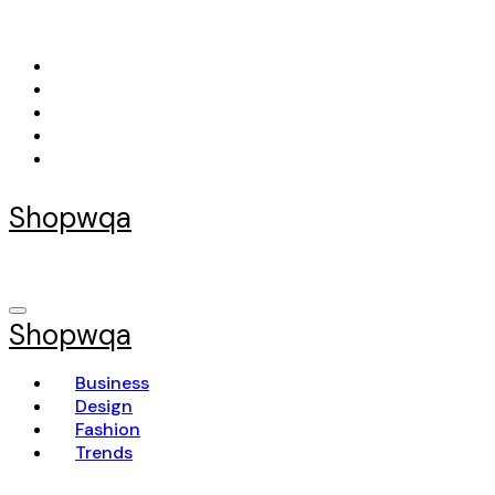
Skip
to
content
Shopwqa
Shopwqa
Business
Design
Fashion
Trends