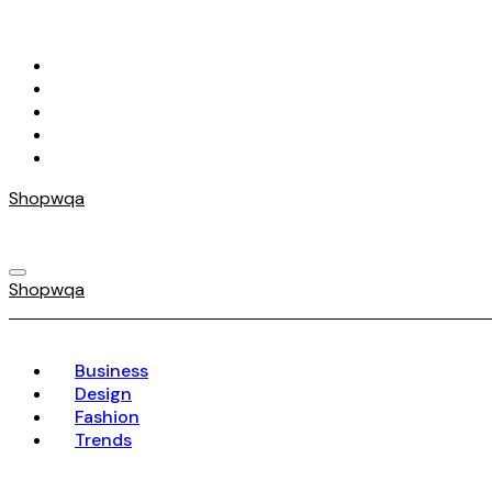
Skip
to
content
Shopwqa
Shopwqa
Business
Design
Fashion
Trends